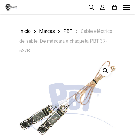
Men
Skip
search
account
to
main
Inicio
Marcas
PBT
Cable eléctrico
content
de sable. De máscara a chaqueta PBT 37-
63/B