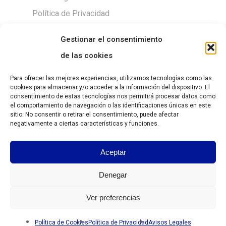
Política de Privacidad
Política de Cookies
Gestionar el consentimiento
de las cookies
Para ofrecer las mejores experiencias, utilizamos tecnologías como las
DESCARGAS
cookies para almacenar y/o acceder a la información del dispositivo. El
consentimiento de estas tecnologías nos permitirá procesar datos como
Size chart
el comportamiento de navegación o las identificaciones únicas en este
sitio. No consentir o retirar el consentimiento, puede afectar
negativamente a ciertas características y funciones.
Guía de Tallas
Aceptar
https://grantesgrima.com/wp-
content/uploads/2026/07/Lista-
Denegar
Grantesgrima-06.2026.xls
Ver preferencias
Política de Cookies
Política de Privacidad
Avisos Legales