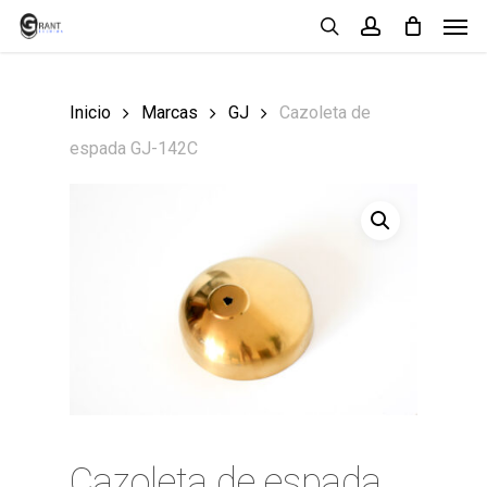
Men
Skip
search
account
to
main
Inicio
Marcas
GJ
Cazoleta de
content
espada GJ-142C
Cazoleta de espada