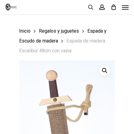
Men
Skip
search
account
to
main
Inicio
Regalos y juguetes
Espada y
content
Escudo de madera
Espada de madera
Excalibur 48cm con vaina