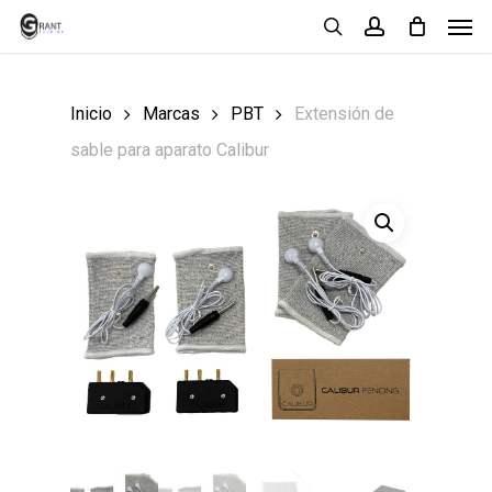
Men
Skip
search
account
to
main
Inicio
Marcas
PBT
Extensión de
content
sable para aparato Calibur