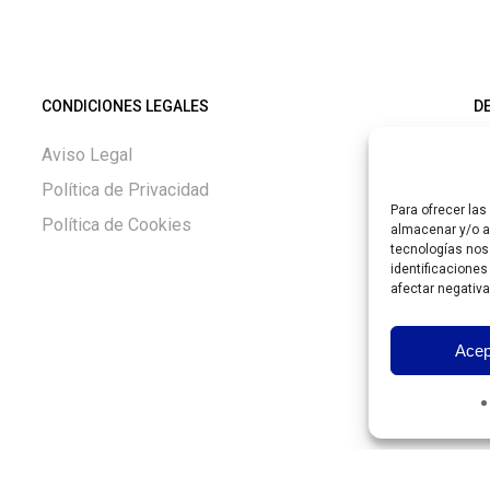
144,00€
78,00€
hasta
hasta
148,70€
82,70€
CONDICIONES LEGALES
D
Aviso Legal
Si
Política de Privacidad
Gu
Para ofrecer la
Política de Cookies
almacenar y/o ac
tecnologías nos
h
identificaciones
afectar negativa
c
0
Acep