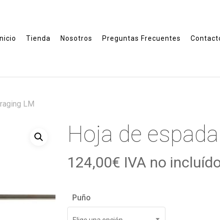
Inicio
Tienda
Nosotros
Preguntas Frecuentes
Contact
araging LM
Hoja de espada
124,00
€
IVA no incluíd
Puño
Elige una opción