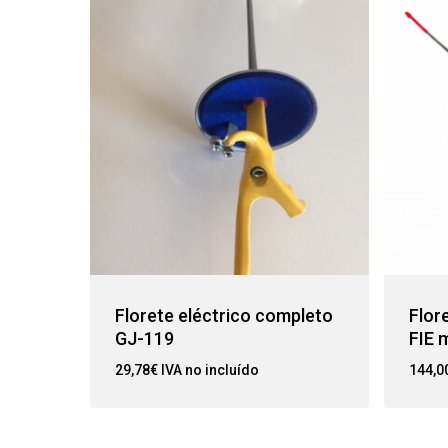
Florete eléctrico completo
Flor
GJ-119
FIE 
29,78
€
IVA no incluído
144,0