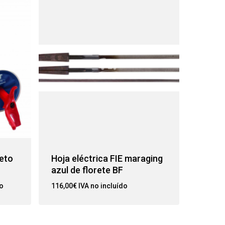
leto
Hoja eléctrica FIE maraging
azul de florete BF
do
116,00
€
IVA no incluído