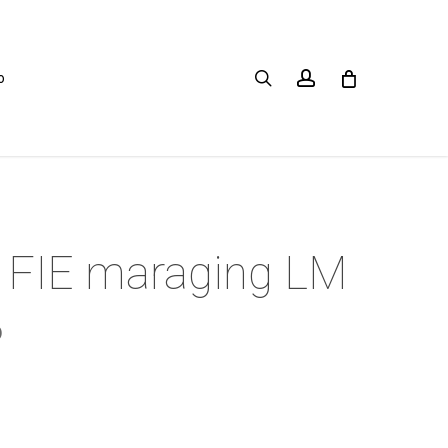
search
account
o
 FIE maraging LM
o