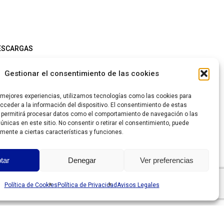
ESCARGAS
ze chart
Gestionar el consentimiento de las cookies
ía de Tallas
s mejores experiencias, utilizamos tecnologías como las cookies para
ceder a la información del dispositivo. El consentimiento de estas
 permitirá procesar datos como el comportamiento de navegación o las
ttps://grantesgrima.com/wp-
 únicas en este sitio. No consentir o retirar el consentimiento, puede
mente a ciertas características y funciones.
ontent/uploads/2026/07/Lista-Grantesgrima-
6.2026.xls
tar
Denegar
Ver preferencias
Política de Cookies
Política de Privacidad
Avisos Legales