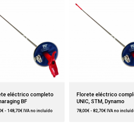
ete eléctrico completo
Florete eléctrico comp
maraging BF
UNIC, STM, Dynamo
Rango
Rango
0
€
-
148,70
€
IVA no incluído
78,00
€
-
82,70
€
IVA no incluí
de
de
precios:
precios:
desde
desde