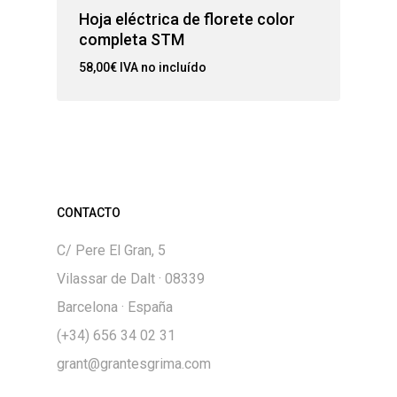
Hoja eléctrica de florete color
completa STM
58,00
€
IVA no incluído
CONTACTO
C/ Pere El Gran, 5
Vilassar de Dalt · 08339
Barcelona · España
(+34) 656 34 02 31
grant@grantesgrima.com