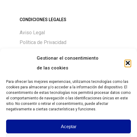
CONDICIONES LEGALES
Aviso Legal
Política de Privacidad
Política de Cookies
Gestionar el consentimiento
de las cookies
Para ofrecer las mejores experiencias, utilizamos tecnologías como las
DESCARGAS
cookies para almacenar y/o acceder a la información del dispositivo. El
consentimiento de estas tecnologías nos permitirá procesar datos como
Size chart
el comportamiento de navegación o las identificaciones únicas en este
sitio. No consentir o retirar el consentimiento, puede afectar
negativamente a ciertas características y funciones.
Guía de Tallas
Aceptar
https://grantesgrima.com/wp-