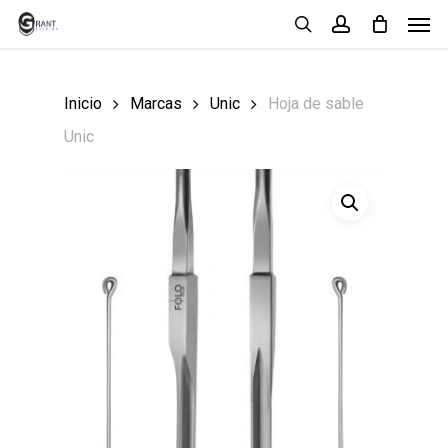
Men
Skip
search
account
to
main
Inicio
Marcas
Unic
Hoja de sable
content
Unic