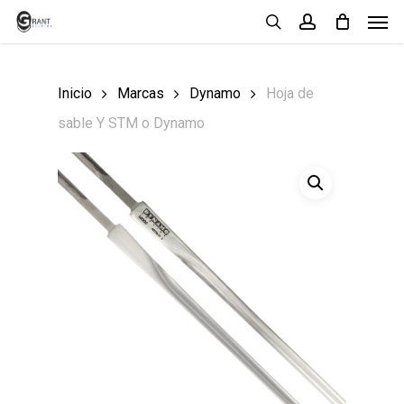
Men
Skip
search
account
to
main
Inicio
Marcas
Dynamo
Hoja de
content
sable Y STM o Dynamo