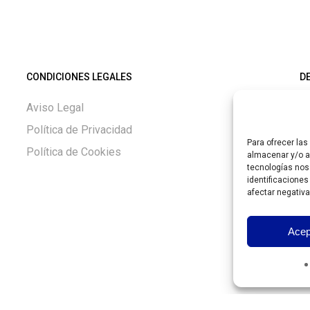
CONDICIONES LEGALES
D
Aviso Legal
Si
Política de Privacidad
Gu
Para ofrecer la
Política de Cookies
almacenar y/o ac
tecnologías nos
h
identificaciones
afectar negativa
c
0
Acep