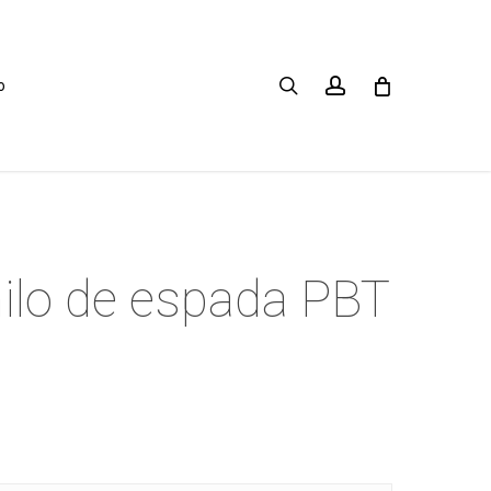
search
account
o
hilo de espada PBT