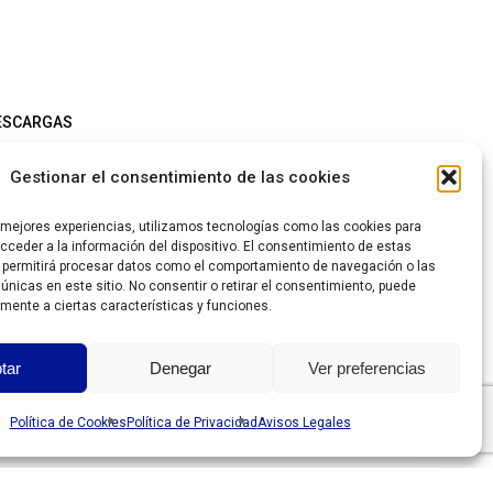
ESCARGAS
ze chart
Gestionar el consentimiento de las cookies
ía de Tallas
s mejores experiencias, utilizamos tecnologías como las cookies para
ceder a la información del dispositivo. El consentimiento de estas
 permitirá procesar datos como el comportamiento de navegación o las
ttps://grantesgrima.com/wp-
 únicas en este sitio. No consentir o retirar el consentimiento, puede
mente a ciertas características y funciones.
ontent/uploads/2026/07/Lista-Grantesgrima-
6.2026.xls
tar
Denegar
Ver preferencias
Política de Cookies
Política de Privacidad
Avisos Legales