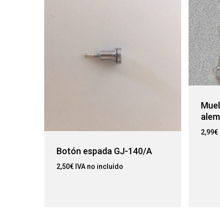
Muel
alem
2,99
€
Botón espada GJ-140/A
2,50
€
IVA no incluído