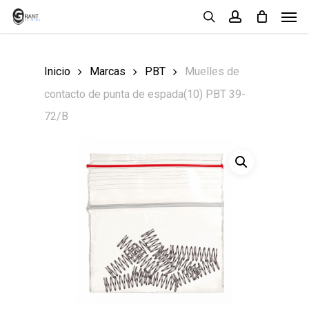
Men
Skip
search
account
to
main
Inicio
Marcas
PBT
Muelles de
content
contacto de punta de espada(10) PBT 39-
72/B