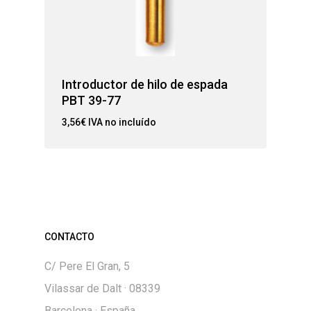
Introductor de hilo de espada
PBT 39-77
3,56
€
IVA no incluído
CONTACTO
C/ Pere El Gran, 5
Vilassar de Dalt · 08339
Barcelona · España