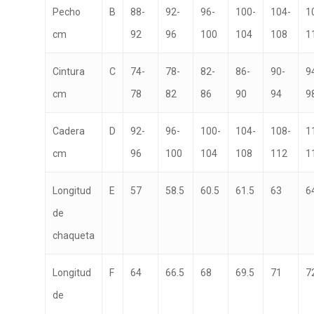
Pecho
B
88-
92-
96-
100-
104-
1
cm
92
96
100
104
108
1
Cintura
C
74-
78-
82-
86-
90-
9
cm
78
82
86
90
94
9
Cadera
D
92-
96-
100-
104-
108-
1
cm
96
100
104
108
112
1
Longitud
E
57
58.5
60.5
61.5
63
6
de
chaqueta
Longitud
F
64
66.5
68
69.5
71
7
de