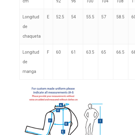
cm
92
96
100
104
108
1
Longitud
E
52.5
54
55.5
57
58.5
6
de
chaqueta
Longitud
F
60
61
63.5
65
66.5
6
de
manga