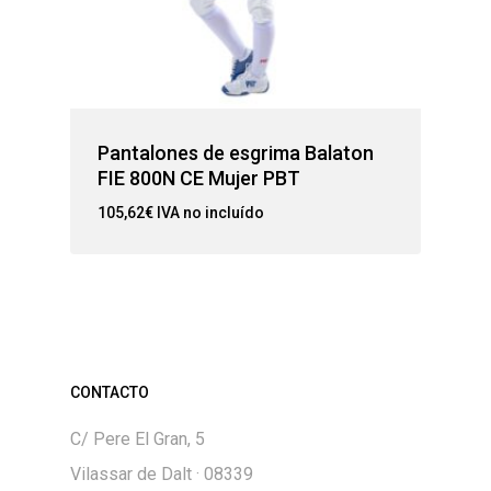
Pantalones de esgrima Balaton
FIE 800N CE Mujer PBT
105,62
€
IVA no incluído
CONTACTO
C/ Pere El Gran, 5
Vilassar de Dalt · 08339