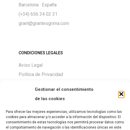
Barcelona · España
(+34) 656 34 02 31
grant@grantesgrima.com
CONDICIONES LEGALES
Aviso Legal
Política de Privacidad
Política de Cookies
Gestionar el consentimiento
de las cookies
Para ofrecer las mejores experiencias, utilizamos tecnologías como las
DESCARGAS
cookies para almacenar y/o acceder a la información del dispositivo. El
consentimiento de estas tecnologías nos permitirá procesar datos como
Size chart
el comportamiento de navegación o las identificaciones únicas en este