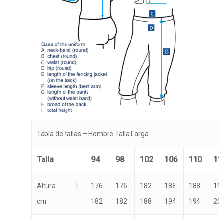
Tabla de tallas – Hombre Talla Larga
Talla
94
98
102
106
110
1
Altura
I
176-
176-
182-
188-
188-
1
cm
182
182
188
194
194
2