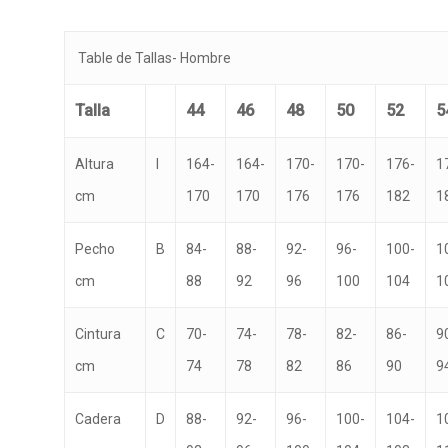
Table de Tallas- Hombre
Talla
44
46
48
50
52
5
Altura
I
164-
164-
170-
170-
176-
1
cm
170
170
176
176
182
1
Pecho
B
84-
88-
92-
96-
100-
1
cm
88
92
96
100
104
1
Cintura
C
70-
74-
78-
82-
86-
9
cm
74
78
82
86
90
9
Cadera
D
88-
92-
96-
100-
104-
1