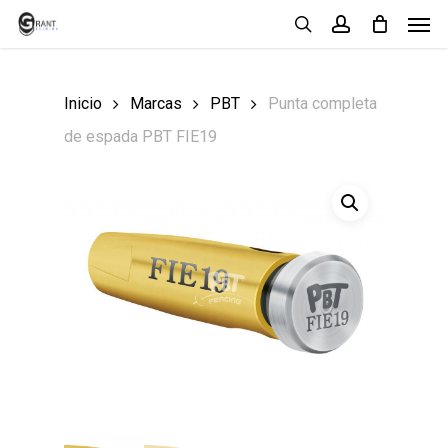
Men
Skip
search
account
to
main
Inicio
Marcas
PBT
Punta completa
content
de espada PBT FIE19