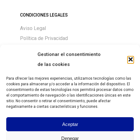
CONDICIONES LEGALES
Aviso Legal
Política de Privacidad
Política de Cookies
Gestionar el consentimiento
de las cookies
Para ofrecer las mejores experiencias, utilizamos tecnologías como las
DESCARGAS
cookies para almacenar y/o acceder a la información del dispositivo. El
consentimiento de estas tecnologías nos permitirá procesar datos como
Size chart
el comportamiento de navegación o las identificaciones únicas en este
sitio. No consentir o retirar el consentimiento, puede afectar
negativamente a ciertas características y funciones.
Guía de Tallas
Aceptar
https://grantesgrima.com/wp-
content/uploads/2026/07/Lista-
Denegar