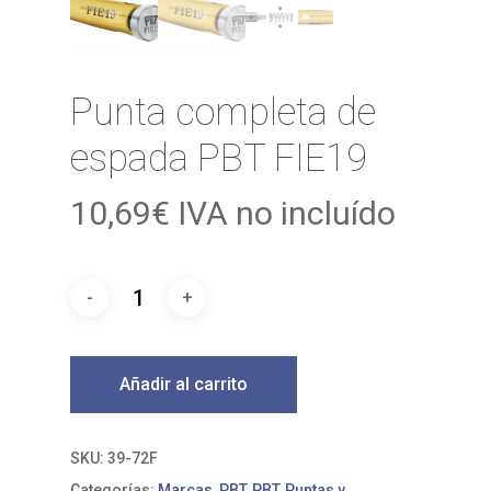
Punta completa de
espada PBT FIE19
10,69
€
IVA no incluído
Añadir al carrito
SKU:
39-72F
Categorías:
Marcas
,
PBT
,
PBT
,
Puntas y