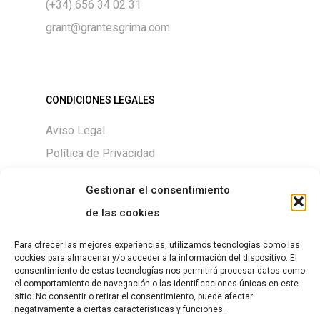
(+34) 656 34 02 31
grant@grantesgrima.com
CONDICIONES LEGALES
Aviso Legal
Política de Privacidad
Política de Cookies
Gestionar el consentimiento
de las cookies
Para ofrecer las mejores experiencias, utilizamos tecnologías como las
DESCARGAS
cookies para almacenar y/o acceder a la información del dispositivo. El
consentimiento de estas tecnologías nos permitirá procesar datos como
Size chart
el comportamiento de navegación o las identificaciones únicas en este
sitio. No consentir o retirar el consentimiento, puede afectar
negativamente a ciertas características y funciones.
Guía de Tallas