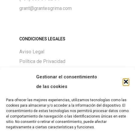
grant@grantesgrima.com
CONDICIONES LEGALES
Aviso Legal
Política de Privacidad
Política de Cookies
Gestionar el consentimiento
de las cookies
Para ofrecer las mejores experiencias, utilizamos tecnologías como las
DESCARGAS
cookies para almacenar y/o acceder a la información del dispositivo. El
consentimiento de estas tecnologías nos permitirá procesar datos como
Size chart
el comportamiento de navegación o las identificaciones únicas en este
sitio. No consentir o retirar el consentimiento, puede afectar
negativamente a ciertas características y funciones.
Guía de Tallas