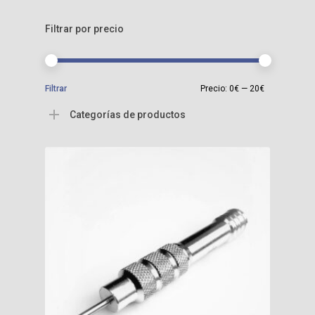
Filtrar por precio
Precio
Precio
Filtrar
Precio:
0€
—
20€
mínimo
máximo
Categorías de productos