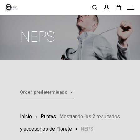
Men
Skip
search
account
to
main
NEPS
content
Orden predeterminado
Inicio
Puntas
Mostrando los 2 resultados
y accesorios de Florete
NEPS