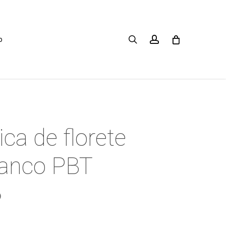
search
account
o
ca de florete
lanco PBT
o