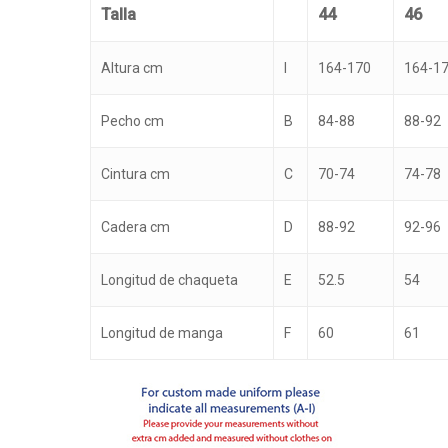
Talla
44
46
Altura cm
I
164-170
164-1
Pecho cm
B
84-88
88-92
Cintura cm
C
70-74
74-78
Cadera cm
D
88-92
92-96
Longitud de chaqueta
E
52.5
54
Longitud de manga
F
60
61