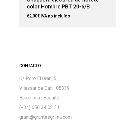
color Hombre PBT 20-6/B
62,00
€
IVA no incluído
CONTACTO
C/ Pere El Gran, 5
Vilassar de Dalt · 08339
Barcelona · España
(+34) 656 34 02 31
grant@grantesgrima.com