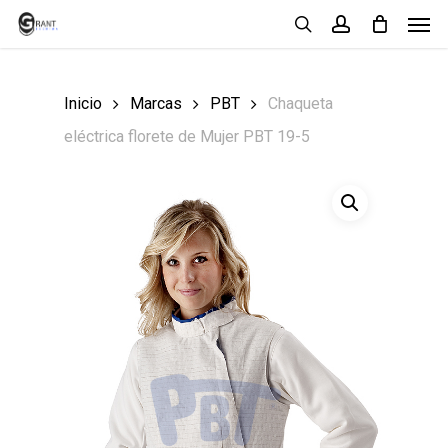
Men
Skip
search
account
to
main
Inicio
Marcas
PBT
Chaqueta
content
eléctrica florete de Mujer PBT 19-5