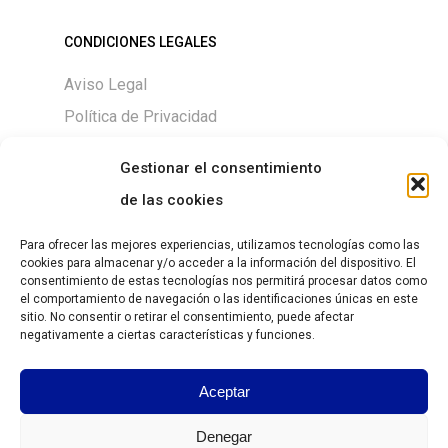
CONDICIONES LEGALES
Aviso Legal
Política de Privacidad
Política de Cookies
Gestionar el consentimiento
de las cookies
Para ofrecer las mejores experiencias, utilizamos tecnologías como las
DESCARGAS
cookies para almacenar y/o acceder a la información del dispositivo. El
consentimiento de estas tecnologías nos permitirá procesar datos como
Size chart
el comportamiento de navegación o las identificaciones únicas en este
sitio. No consentir o retirar el consentimiento, puede afectar
negativamente a ciertas características y funciones.
Guía de Tallas
Aceptar
https://grantesgrima.com/wp-
content/uploads/2026/07/Lista-
Denegar