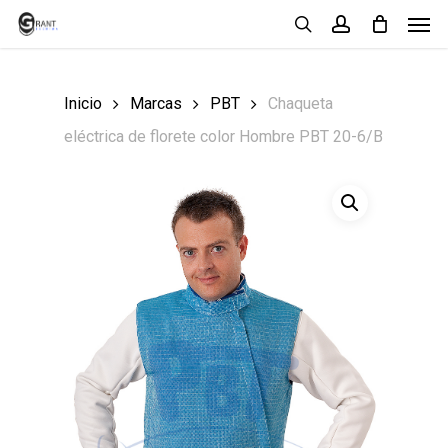
Men
Skip
search
account
to
main
Inicio
Marcas
PBT
Chaqueta
content
eléctrica de florete color Hombre PBT 20-6/B