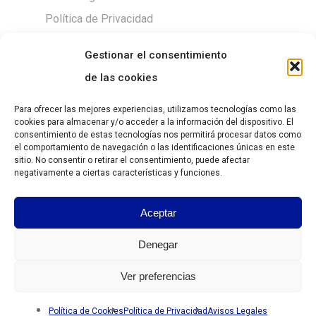
Política de Privacidad
Política de Cookies
Gestionar el consentimiento
de las cookies
Para ofrecer las mejores experiencias, utilizamos tecnologías como las
DESCARGAS
cookies para almacenar y/o acceder a la información del dispositivo. El
consentimiento de estas tecnologías nos permitirá procesar datos como
Size chart
el comportamiento de navegación o las identificaciones únicas en este
sitio. No consentir o retirar el consentimiento, puede afectar
negativamente a ciertas características y funciones.
Guía de Tallas
Aceptar
https://grantesgrima.com/wp-
content/uploads/2026/07/Lista-
Denegar
Grantesgrima-06.2026.xls
Ver preferencias
Política de Cookies
Política de Privacidad
Avisos Legales