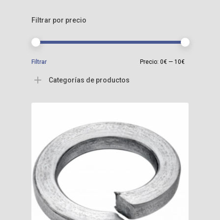
Filtrar por precio
Precio
Precio
Filtrar
Precio:
0€
—
10€
mínimo
máximo
Categorías de productos