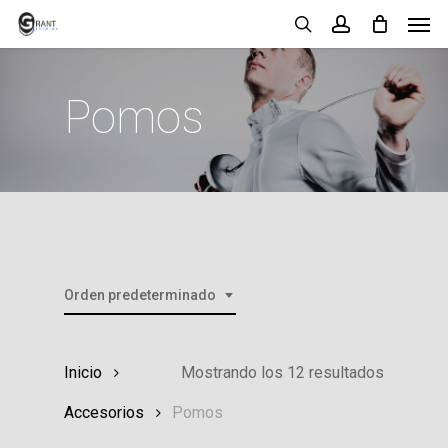
Men
Skip
search
account
to
main
Pomos
content
Orden predeterminado
Inicio
Mostrando los 12 resultados
Accesorios
Pomos