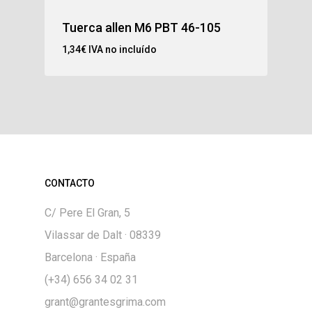
Tuerca allen M6 PBT 46-105
1,34
€
IVA no incluído
CONTACTO
C/ Pere El Gran, 5
Vilassar de Dalt · 08339
Barcelona · España
(+34) 656 34 02 31
grant@grantesgrima.com