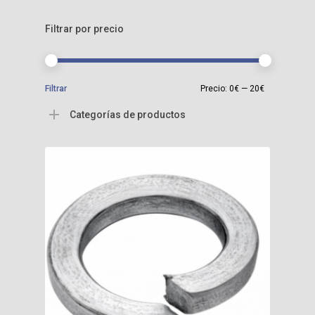
Filtrar por precio
Precio
Precio
Filtrar
Precio:
0€
—
20€
mínimo
máximo
Categorías de productos