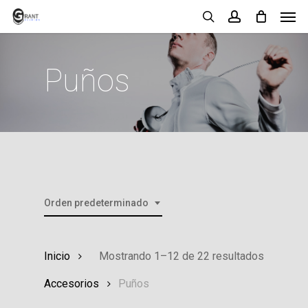
Men
Skip
search
account
to
main
Puños
content
Orden predeterminado
Inicio
Mostrando 1–12 de 22 resultados
Accesorios
Puños